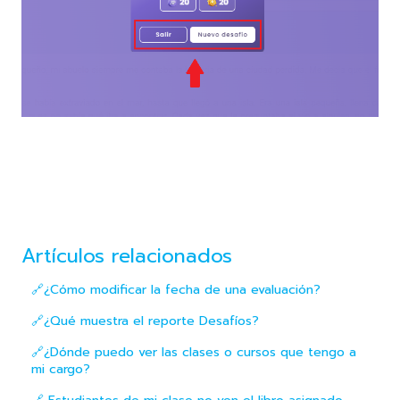
Artículos relacionados
🔗¿Cómo modificar la fecha de una evaluación?
🔗¿Qué muestra el reporte Desafíos?
🔗¿Dónde puedo ver las clases o cursos que tengo a
mi cargo?